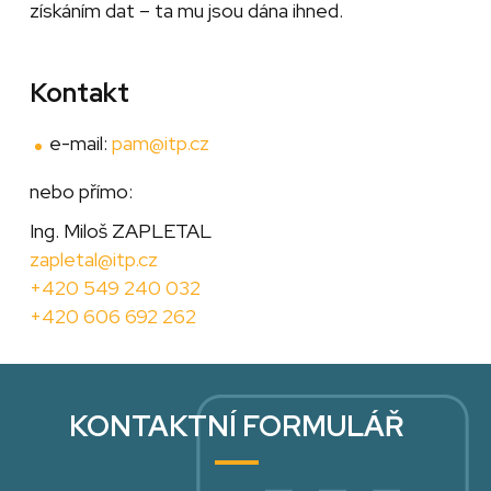
získáním dat – ta mu jsou dána ihned.
Kontakt
e-mail:
pam@itp.cz
nebo přímo:
Ing. Miloš ZAPLETAL
zapletal@itp.cz
+420 549 240 032
+420 606 692 262
KONTAKTNÍ FORMULÁŘ