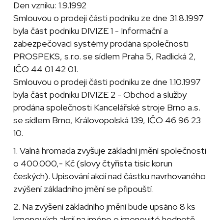
Den vzniku: 1.9.1992
Smlouvou o prodeji části podniku ze dne 31.8.1997
byla část podniku DIVIZE 1 - Informační a
zabezpečovací systémy prodána společnosti
PROSPEKS, s.r.o. se sídlem Praha 5, Radlická 2,
IČO 44 01 42 01.
Smlouvou o prodeji části podniku ze dne 1.10.1997
byla část podniku DIVIZE 2 - Obchod a služby
prodána společnosti Kancelářské stroje Brno a.s.
se sídlem Brno, Královopolská 139, IČO 46 96 23
10.
1. Valná hromada zvyšuje základní jmění společnosti
o 400.000,- Kč (slovy čtyřista tisíc korun
českých). Upisování akcií nad částku navrhovaného
zvýšení základního jmění se připouští.
2. Na zvýšení základního jmění bude upsáno 8 ks
kmenových akcií na jméno o jmenovité hodnotě