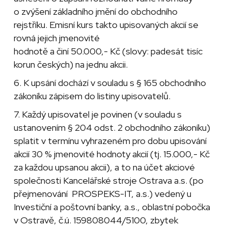
o zvýšení základního jmění do obchodního
rejstříku. Emisní kurs takto upisovaných akcií se
rovná jejich jmenovité
hodnotě a činí 50.000,- Kč (slovy: padesát tisíc
korun českých) na jednu akcii.
6. K upsání dochází v souladu s § 165 obchodního
zákoníku zápisem do listiny upisovatelů.
7. Každý upisovatel je povinen (v souladu s
ustanovením § 204 odst. 2 obchodního zákoníku)
splatit v termínu vyhrazeném pro dobu upisování
akcií 30 % jmenovité hodnoty akcií (tj. 15.000,- Kč
za každou upsanou akcii), a to na účet akciové
společnosti Kancelářské stroje Ostrava a.s. (po
přejmenování PROSPEKS-IT, a.s.) vedený u
Investiční a poštovní banky, a.s., oblastní pobočka
v Ostravě, č.ú. 159808044/5100, zbytek