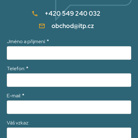
+420 549 240 032
obchod@itp.cz
Jméno a příjmení:
*
Telefon:
*
E-mail:
*
Váš vzkaz: