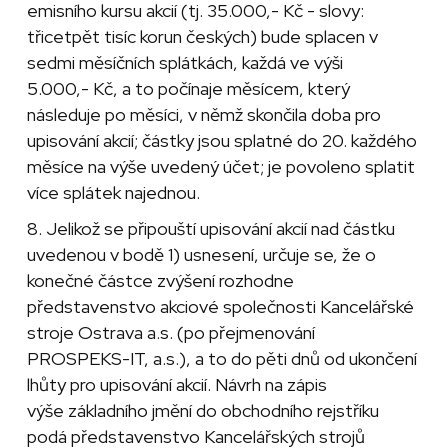
emisního kursu akcií (tj. 35.000,- Kč - slovy:
třicetpět tisíc korun českých) bude splacen v
sedmi měsíčních splátkách, každá ve výši
5.000,- Kč, a to počínaje měsícem, který
následuje po měsíci, v němž skončila doba pro
upisování akcií; částky jsou splatné do 20. každého
měsíce na výše uvedený účet; je povoleno splatit
více splátek najednou.
8. Jelikož se připouští upisování akcií nad částku
uvedenou v bodě 1) usnesení, určuje se, že o
konečné částce zvýšení rozhodne
představenstvo akciové společnosti Kancelářské
stroje Ostrava a.s. (po přejmenování
PROSPEKS-IT, a.s.), a to do pěti dnů od ukončení
lhůty pro upisování akcií. Návrh na zápis
výše základního jmění do obchodního rejstříku
podá představenstvo Kancelářských strojů