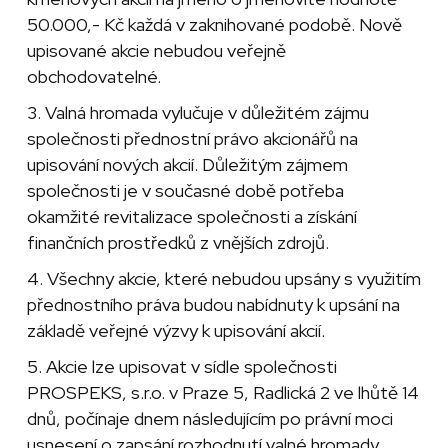
50.000,- Kč každá v zaknihované podobě. Nově
upisované akcie nebudou veřejně
obchodovatelné.
3. Valná hromada vylučuje v důležitém zájmu
společnosti přednostní právo akcionářů na
upisování nových akcií. Důležitým zájmem
společnosti je v současné době potřeba
okamžité revitalizace společnosti a získání
finančních prostředků z vnějších zdrojů.
4. Všechny akcie, které nebudou upsány s využitím
přednostního práva budou nabídnuty k upsání na
základě veřejné výzvy k upisování akcií.
5. Akcie lze upisovat v sídle společnosti
PROSPEKS, s.r.o. v Praze 5, Radlická 2 ve lhůtě 14
dnů, počínaje dnem následujícím po právní moci
usnesení o zapsání rozhodnutí valné hromady