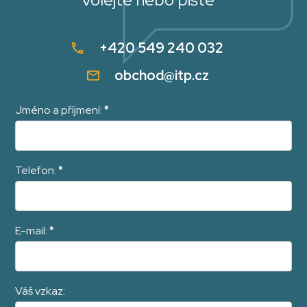
+420 549 240 032
obchod@itp.cz
Jméno a příjmení:
*
Telefon:
*
E-mail:
*
Váš vzkaz: