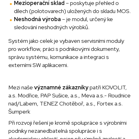
Mezioperační sklad
– poskytuje přehled o
dílech (polotovarech) uložených do skladu MOS.
Neshodná výroba
– je modul, určený ke
sledování neshodných výrobků.
Systém jako celek je vybaven servisními moduly
pro workflow, práci s podnikovými dokumenty,
správu systému, komunikace a integraci s
externími SW aplikacemi.
Mezi naše
významné zákazníky
patří KOVOLIT,
a.s. Modřice, PAP Sušice, a.s., Meva a.s.- Roudnice
nad/Labem, TENEZ Chotěboř, a.s., Fortex a.s.
Šumperk
Při rozvoji řešení je kromě spolupráce s výrobními
podniky nezanedbatelná spolupráce i s
akademickou oblastí, nejen při výměně znalostí a