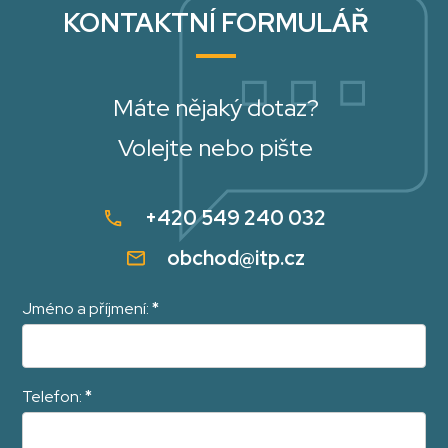
KONTAKTNÍ FORMULÁŘ
Máte nějaký dotaz?
Volejte nebo pište
+420 549 240 032
obchod@itp.cz
Jméno a příjmení:
*
Telefon:
*